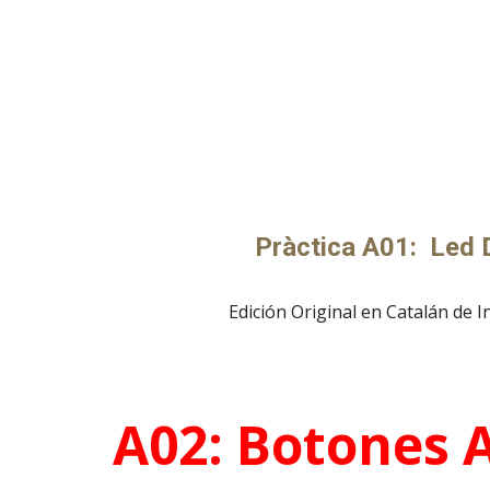
Pràctica A01: Led 
Edición Original en Catalán de I
A0
2
:
Botones A