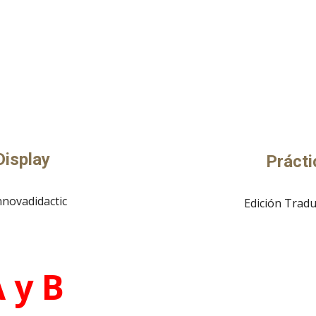
Display
Pr
á
ct
nnovadidactic
Edición Tradu
 y B