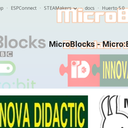
up
ESPConnect
STEAMakers
docs
Huerto 5.0
ip to main content
Skip to navigat
MicroBlocks - Micro: