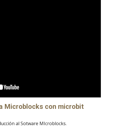
a Microblocks con microbit
ducción al Sotware MIcroblocks.