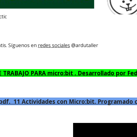
tic
tis. Síguenos en
redes sociales
@ardutaller
 TRABAJO PARA micro:bit . Desarrollado por Fe
df. 11 Actividades con Micro:bit. Programado 