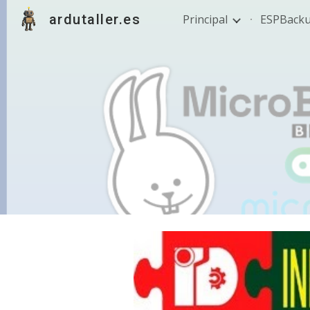
ardutaller.es
Principal
ESPBack
Sk