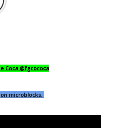
de Coca @fgcococa
con microblocks.