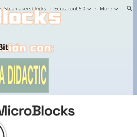
Steamakersblocks
Educacont 5.0
More
ion
Bit