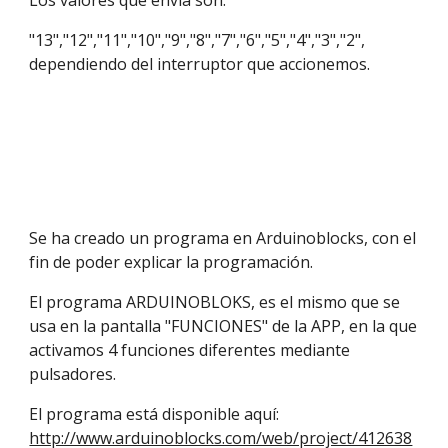
"13","12","11","10","9","8","7","6","5","4","3","2", 
dependiendo del interruptor que accionemos. 
Se ha creado un programa en Arduinoblocks, con el 
fin de poder explicar la programación.
El programa ARDUINOBLOKS, es el mismo que se 
usa en la pantalla "FUNCIONES" de la APP, en la que 
activamos 4 funciones diferentes mediante 
pulsadores.
El programa está disponible aquí: 
http://www.arduinoblocks.com/web/project/412638